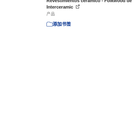
Revestimientos cerámico - Folkwood de
Interceramic
产品
添加书签