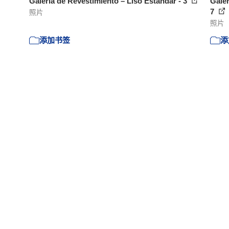
Galeria de Revestimiento – Liso Estándar - 3
Galer
7
照片
照片
添加书签
添