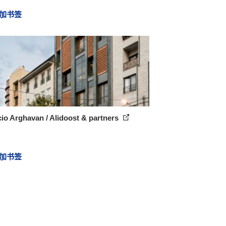
加书签
cio Arghavan / Alidoost & partners
加书签