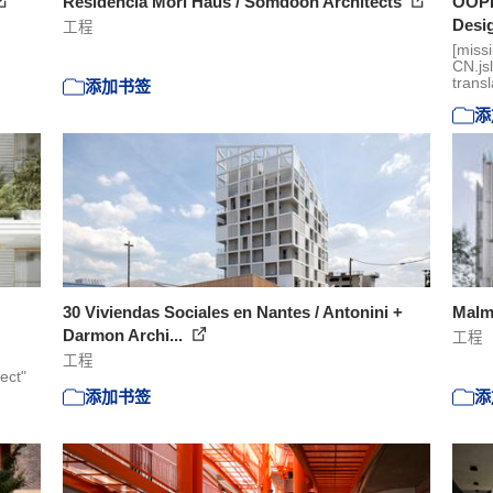
Residencia Mori Haus / Somdoon Architects
OOPE
Desi
工程
[miss
CN.js
transl
添加书签
添
30 Viviendas Sociales en Nantes / Antonini +
Malmo
Darmon Archi...
工程
工程
ect"
添加书签
添