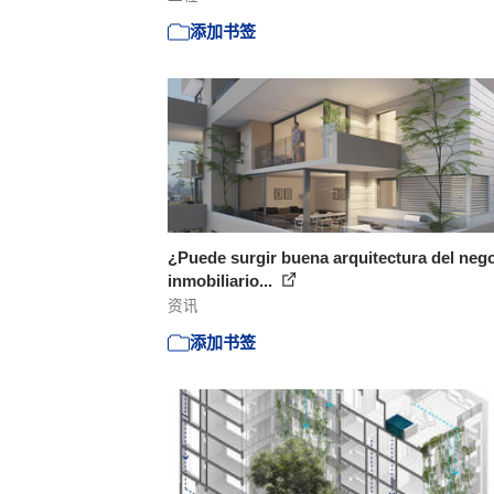
添加书签
¿Puede surgir buena arquitectura del neg
inmobiliario...
资讯
添加书签