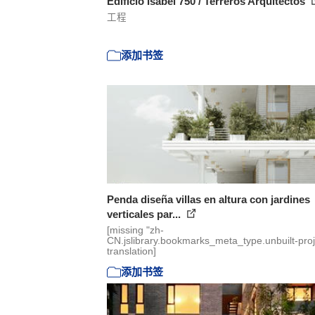
Edificio Isabel 750 / Terreros Arquitectos
工程
添加书签
Penda diseña villas en altura con jardines
verticales par...
[missing "zh-
CN.jslibrary.bookmarks_meta_type.unbuilt-proj
translation]
添加书签