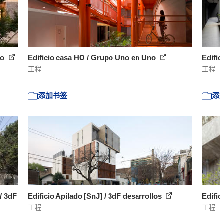
no
Edificio casa HO / Grupo Uno en Uno
Edifi
工程
工程
添加书签
添
/ 3dF
Edificio Apilado [SnJ] / 3dF desarrollos
Edifi
工程
工程