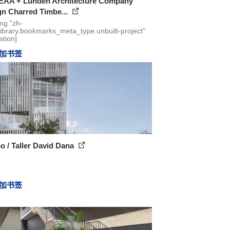
AA + Lundén Architecture Company
gn Charred Timbe...
ing "zh-
library.bookmarks_meta_type.unbuilt-project"
ation]
加书签
 / Taller David Dana
加书签