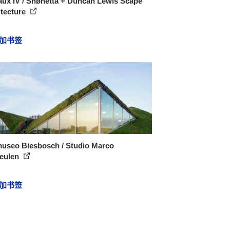
aux IV / Snøhetta + Duncan Lewis Scape
itecture
加书签
museo Biesbosch / Studio Marco
eulen
加书签