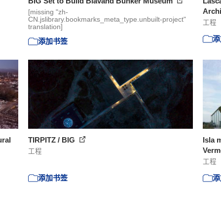
BIG Set to Build Blåvand Bunker Museum
Lasc
Arch
[missing "zh-
CN.jslibrary.bookmarks_meta_type.unbuilt-project"
工程
translation]
添
添加书签
ural
TIRPITZ / BIG
Isla 
Verm
工程
工程
添加书签
添