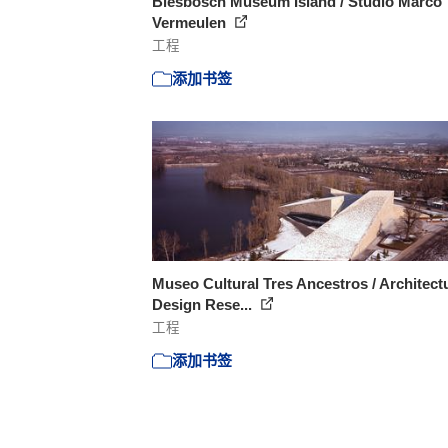
Biesbosch Museum Island / Studio Marco
Vermeulen
工程
添加书签
Museo Cultural Tres Ancestros / Architect
Design Rese...
工程
添加书签