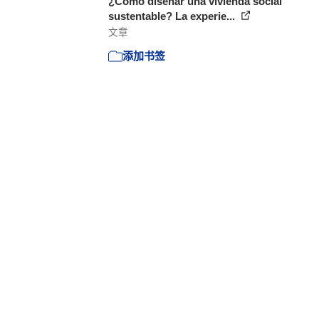
¿Cómo diseñar una vivienda social
sustentable? La experie...
文章
添加书签