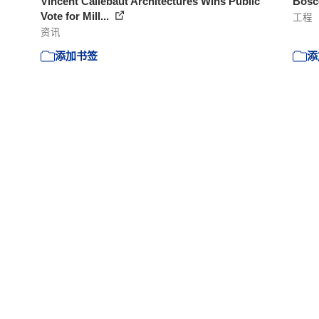
Vincent Callebaut Architectures Wins Public
Bosco
Vote for Mill...
工程
资讯
添加书签
添