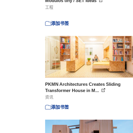
Módulos tiny / SET Ideas
工程
添加书签
PKMN Architectures Creates Sliding
Transformer House in M...
资讯
添加书签