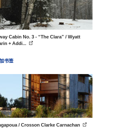
ay Cabin No. 3 - “The Clara” / Wyatt
in + Addi...
加书签
gapoua / Crosson Clarke Carnachan