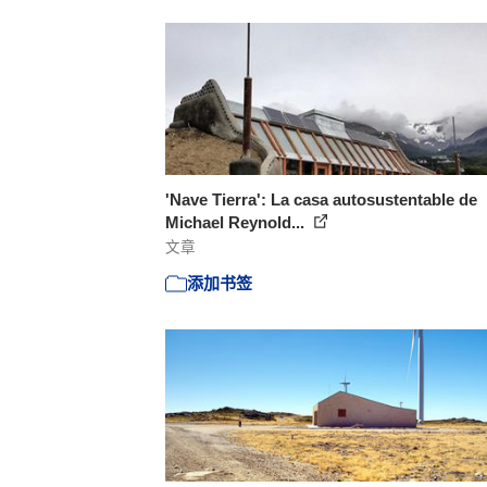
'Nave Tierra': La casa autosustentable de
Michael Reynold...
文章
添加书签