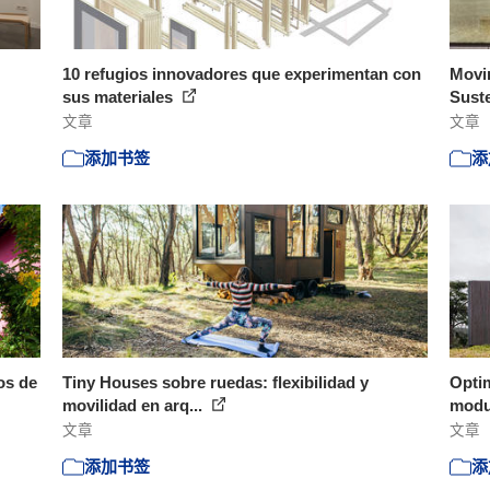
10 refugios innovadores que experimentan con
Movi
sus materiales
Suste
文章
文章
添加书签
添
os de
Tiny Houses sobre ruedas: flexibilidad y
Optim
movilidad en arq...
modul
文章
文章
添加书签
添