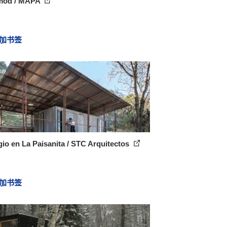
mod / MAPA
加书签
io en La Paisanita / STC Arquitectos
加书签