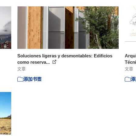
Soluciones ligeras y desmontables: Edificios
Arqui
como reserva...
Técni
文章
文章
添加书签
添