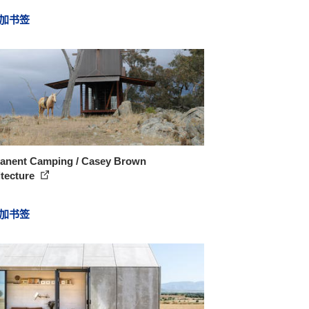
加书签
anent Camping / Casey Brown
itecture
加书签