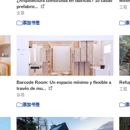
¿Arquitectura construida en fábricas? 10 casas
Mini
prefabric...
工程
文章
添加书签
添
Barcode Room: Un espacio mínimo y flexible a
Refug
través de mu...
工程
杂项
添加书签
添