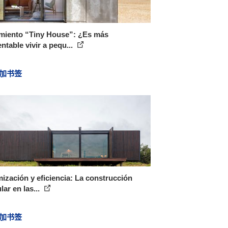
miento “Tiny House”: ¿Es más
ntable vivir a pequ...
加书签
ización y eficiencia: La construcción
ar en las...
加书签