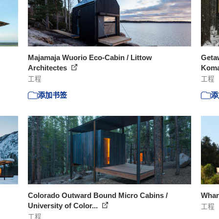
Majamaja Wuorio Eco-Cabin / Littow
Getaw
Architectes
Komar
工程
工程
添加书签
添
Colorado Outward Bound Micro Cabins /
Whan
University of Color...
工程
工程