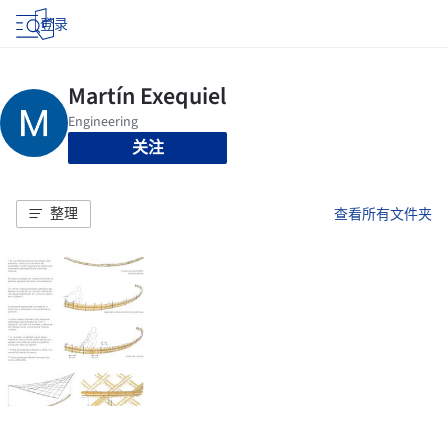
登录
关注
整理
查看所有文件夹