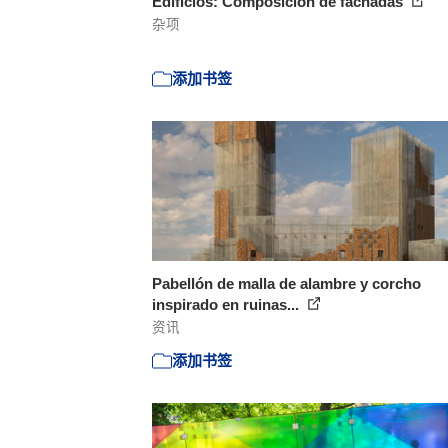
Edificios: Composición de fachadas
杂项
添加书签
Pabellón de malla de alambre y corcho
inspirado en ruinas...
资讯
添加书签