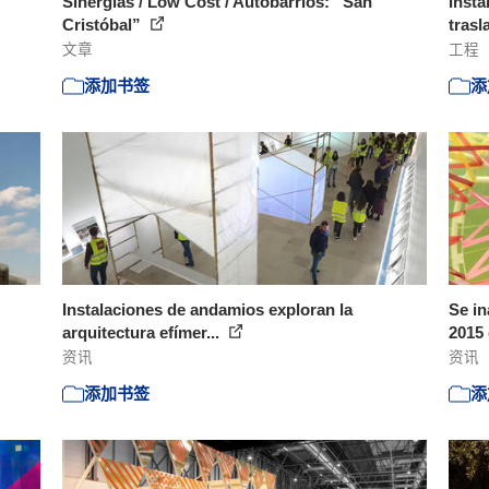
Sinergias / Low Cost / Autobarrios: “San
Insta
Cristóbal”
trasl
文章
工程
添加书签
添
Instalaciones de andamios exploran la
Se in
arquitectura efímer...
2015 
资讯
资讯
添加书签
添