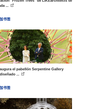
lación "Frozen Trees" de LIKEarchitects se
ada ...
加书签
augura el pabellón Serpentine Gallery
diseñado ...
加书签