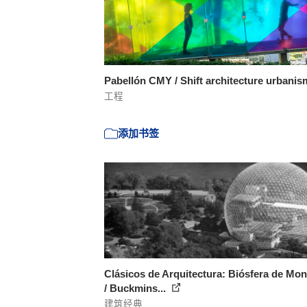
Pabellón CMY / Shift architecture urbani
工程
添加书签
Clásicos de Arquitectura: Biósfera de Mon
/ Buckmins...
建筑经典