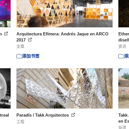
sm
Arquitectura Efímera: Andrés Jaque en ARCO
Ether
2017
diseñ
文章
资讯
添加书签
添
treal
Paradís / Takk Arquitectos
Takk 
en Es
工程
杂项