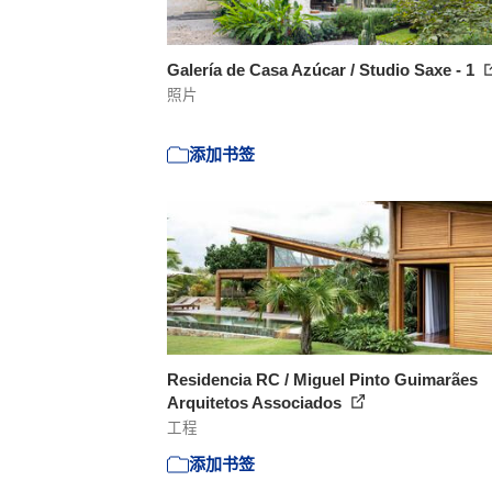
Galería de Casa Azúcar / Studio Saxe - 1
照片
添加书签
Residencia RC / Miguel Pinto Guimarães
Arquitetos Associados
工程
添加书签