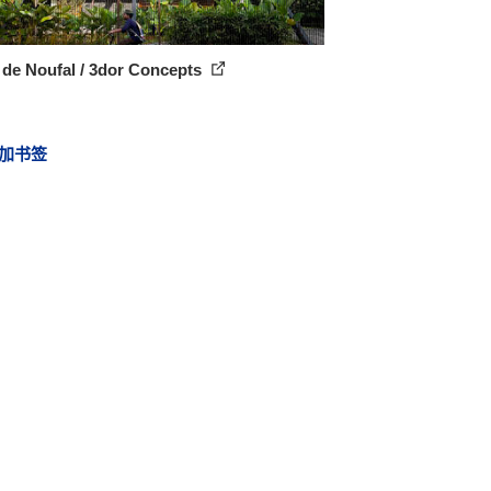
 de Noufal / 3dor Concepts
加书签