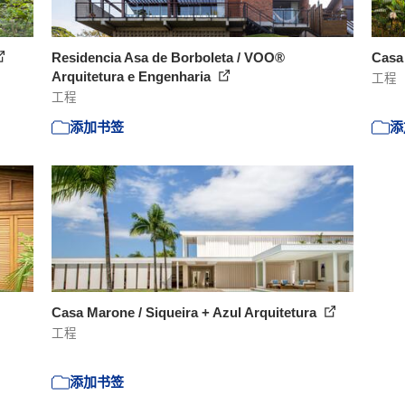
Residencia Asa de Borboleta / VOO®
Casa
Arquitetura e Engenharia
工程
工程
添加书签
添
Casa Marone / Siqueira + Azul Arquitetura
工程
添加书签