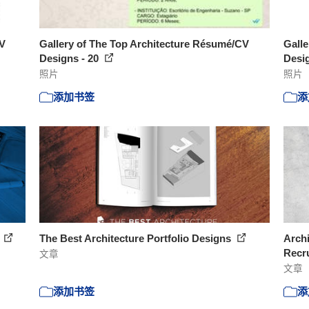
CV
Gallery of The Top Architecture Résumé/CV
Galle
Designs - 20
Desig
照片
照片
添加书签
添
s
The Best Architecture Portfolio Designs
Archi
Recru
文章
文章
添加书签
添