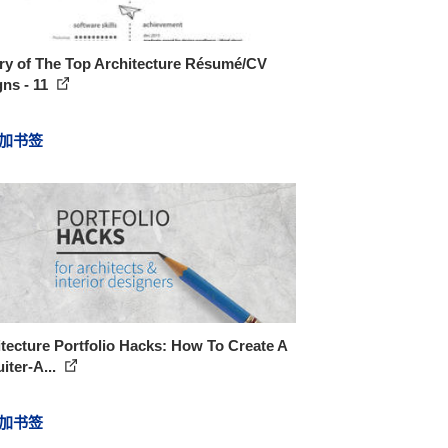
ry of The Top Architecture Résumé/CV
ns - 11
加书签
tecture Portfolio Hacks: How To Create A
iter-A...
加书签