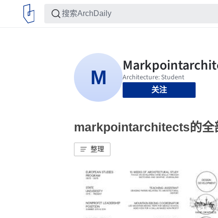
关注
markpointarchitects
整理