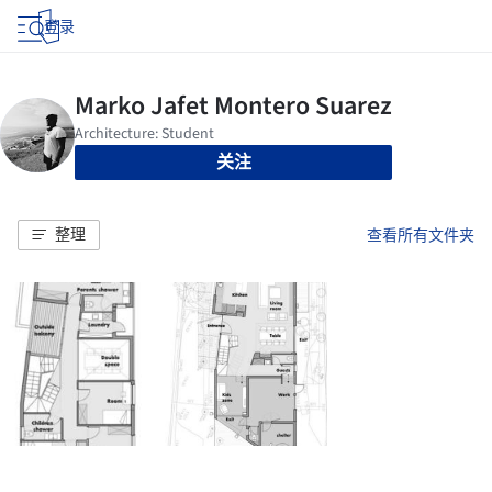
登录
关注
整理
查看所有文件夹