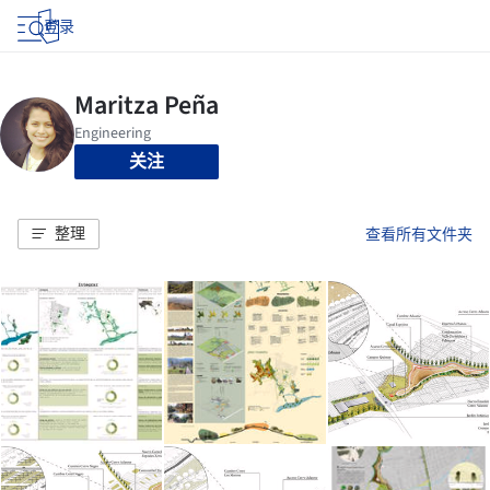
登录
关注
整理
查看所有文件夹