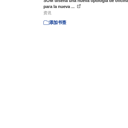
SOM diseña una nueva tipología de oficin
para la nueva ...
资讯
添加书签