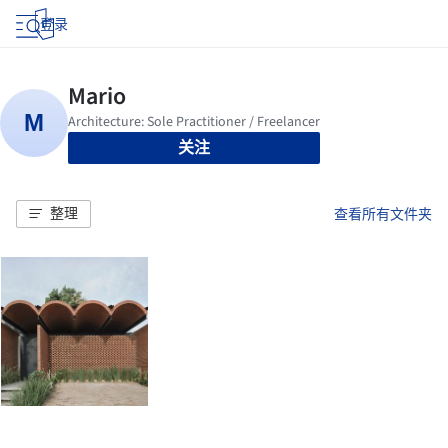
登录
关注
整理
查看所有文件夹