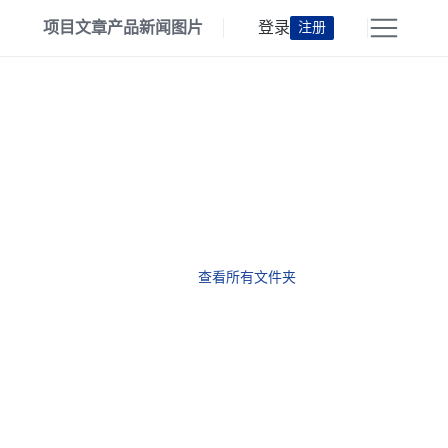
项目
文章
产品
新闻
图片
登录
注册
查看所有文件夹