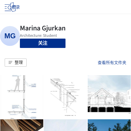
登录
关注
整理
查看所有文件夹