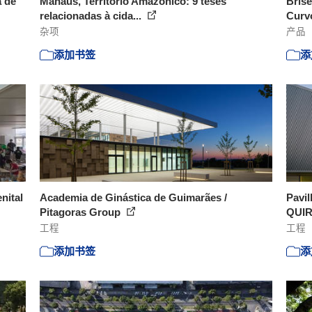
a de
Manaus, Território Amazônico: 9 teses
Brise
relacionadas à cida...
Curvo
杂项
产品
添加书签
添
nital
Academia de Ginástica de Guimarães /
Pavil
Pitagoras Group
QUI
工程
工程
添加书签
添