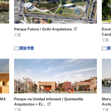
Parque Futuro / Grifo Arquitetura
Escol
Carol
工程
工程
添加书签
添
 MMX
Parque na Unidad Infonavit / Quintanilla
Merc
Arquitectos + Er...
Archi
工程
工程