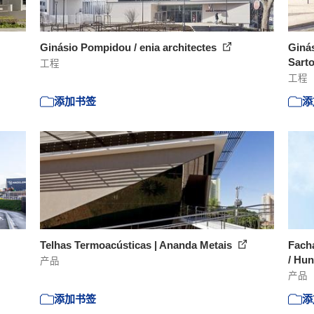
Ginásio Pompidou / enia architectes
Ginás
Sarto
工程
工程
添加书签
添
Telhas Termoacústicas | Ananda Metais
Facha
/ Hun
产品
产品
添加书签
添