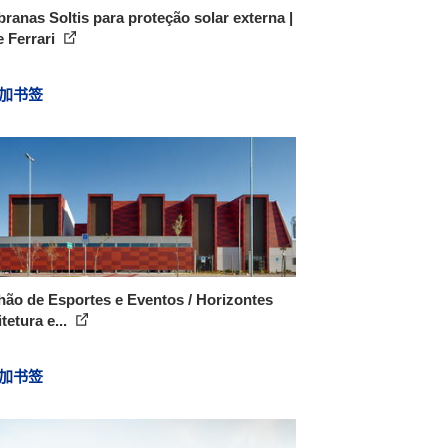
anas Soltis para proteção solar externa |
 Ferrari
加书签
hão de Esportes e Eventos / Horizontes
tetura e...
加书签