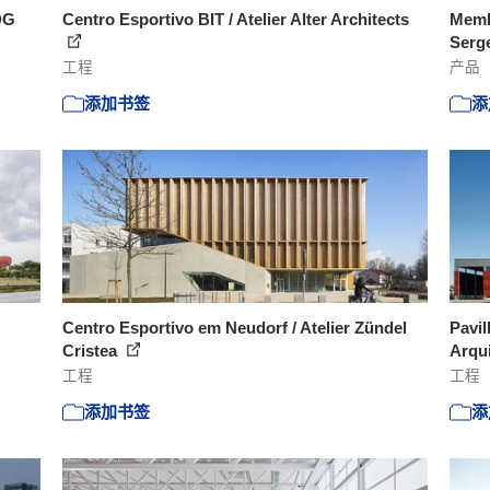
DG
Centro Esportivo BIT / Atelier Alter Architects
Membr
Serge
工程
产品
添加书签
添
Centro Esportivo em Neudorf / Atelier Zündel
Pavil
Cristea
Arqui
工程
工程
添加书签
添