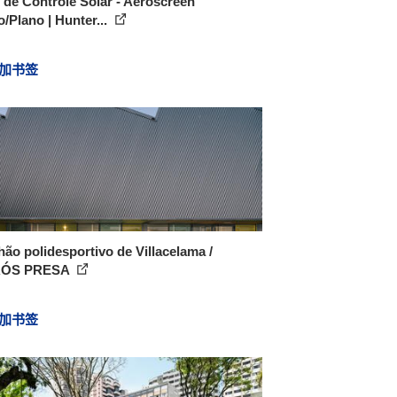
 de Controle Solar - Aeroscreen
/Plano | Hunter...
加书签
hão polidesportivo de Villacelama /
RÓS PRESA
加书签