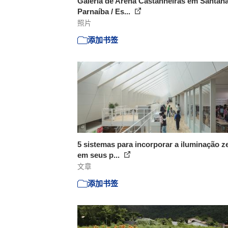
Galeria de Arena Castanheiras em Santan
Parnaíba / Es...
照片
添加书签
5 sistemas para incorporar a iluminação ze
em seus p...
文章
添加书签