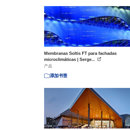
Membranas Soltis FT para fachadas
microclimáticas | Serge...
产品
添加书签