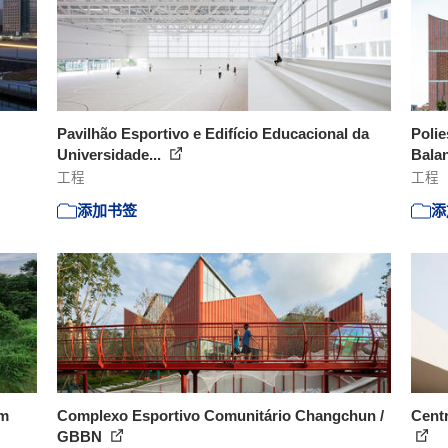
Pavilhão Esportivo e Edifício Educacional da
Polie
Universidade...
Balan
工程
工程
添加书签
添
em
Complexo Esportivo Comunitário Changchun /
Centr
GBBN