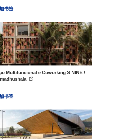
加书签
o Multifuncional e Coworking S NINE /
madhushala
加书签