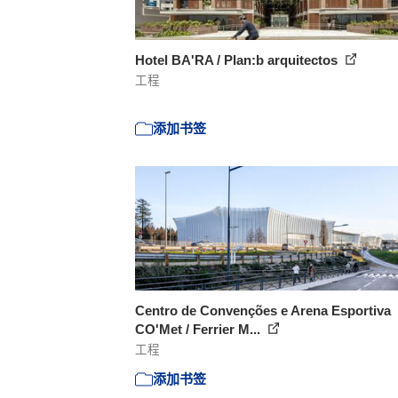
Hotel BA'RA / Plan:b arquitectos
工程
添加书签
Centro de Convenções e Arena Esportiva
CO'Met / Ferrier M...
工程
添加书签