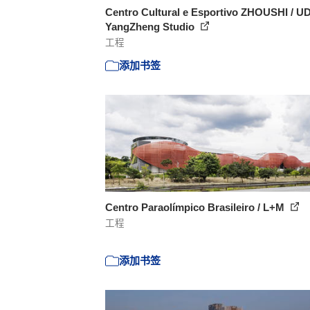
Centro Cultural e Esportivo ZHOUSHI / U
YangZheng Studio
工程
添加书签
Centro Paraolímpico Brasileiro / L+M
工程
添加书签