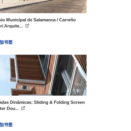
io Municipal de Salamanca / Carreño
ri Arquite...
加书签
das Dinâmicas: Sliding & Folding Screen
ter Dou...
加书签