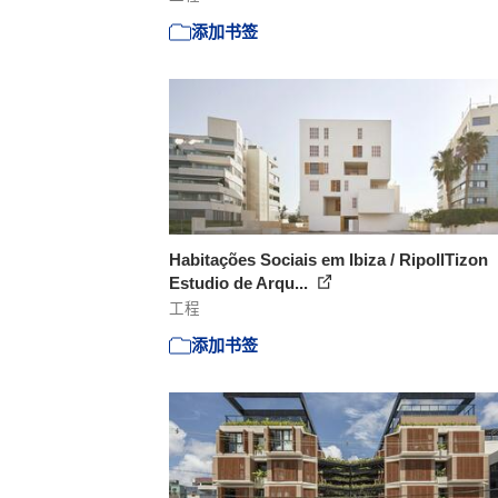
添加书签
Habitações Sociais em Ibiza / RipollTizon
Estudio de Arqu...
工程
添加书签