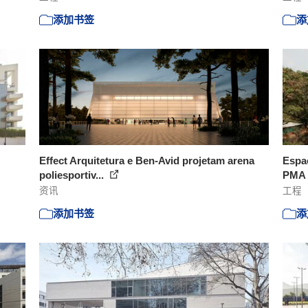
添加书签
添
Effect Arquitetura e Ben-Avid projetam arena
Espaç
poliesportiv...
PMA 
资讯
工程
添加书签
添