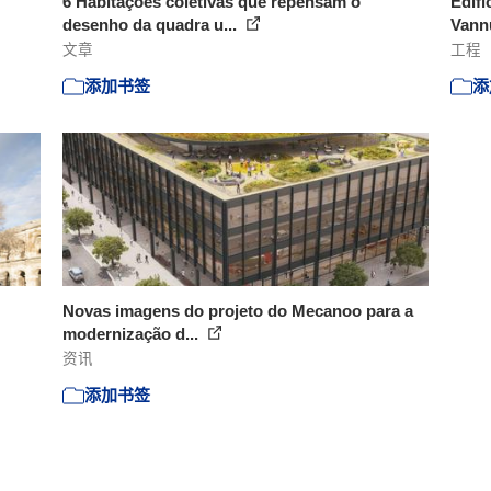
6 Habitações coletivas que repensam o
Edifí
desenho da quadra u...
Vannu
文章
工程
添加书签
添
Novas imagens do projeto do Mecanoo para a
modernização d...
资讯
添加书签