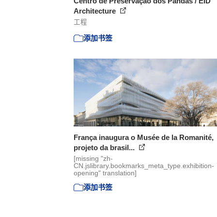
Centro de Preservação dos Pandas / EID
Architecture
工程
添加书签
França inaugura o Musée de la Romanité,
projeto da brasil...
[missing "zh-
CN.jslibrary.bookmarks_meta_type.exhibition-
opening" translation]
添加书签