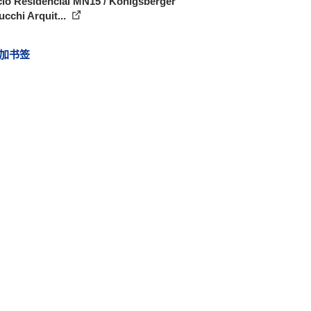
cio Residencial MN15 / Königsberger
cchi Arquit...
加书签