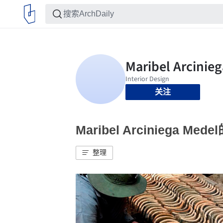
关注
Maribel Arciniega Me
整理