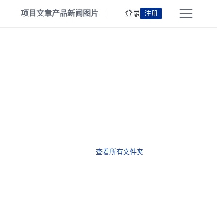
项目
文章
产品
新闻
图片
登录
注册
查看所有文件夹