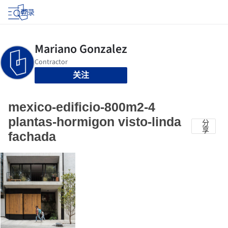
登录
关注
mexico-edificio-800m2-4
plantas-hormigon visto-linda
分
享
fachada