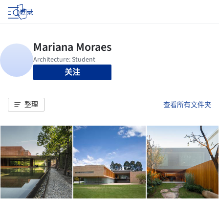
登录
关注
整理
查看所有文件夹