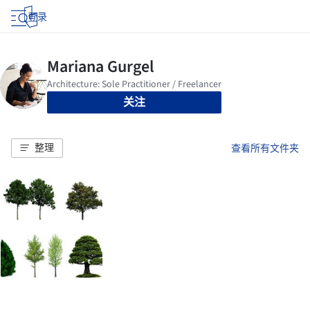
登录
关注
整理
查看所有文件夹