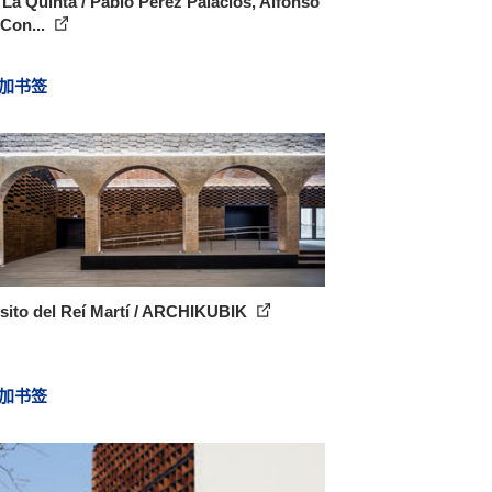
La Quinta / Pablo Pérez Palacios, Alfonso
 Con...
加书签
sito del Reí Martí / ARCHIKUBIK
加书签