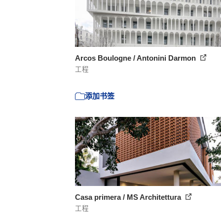
Arcos Boulogne / Antonini Darmon
工程
添加书签
Casa primera / MS Architettura
工程