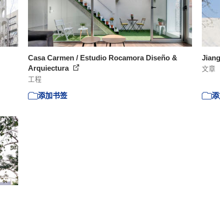
Casa Carmen / Estudio Rocamora Diseño &
Jiang
Arquiectura
文章
工程
添加书签
添