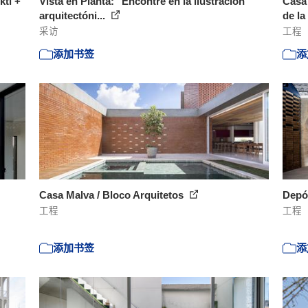
kti +
Vista en Planta: "Encontré en la ilustración
Casa 
arquitectóni...
de la
采访
工程
添加书签
添
Casa Malva / Bloco Arquitetos
Depó
工程
工程
添加书签
添