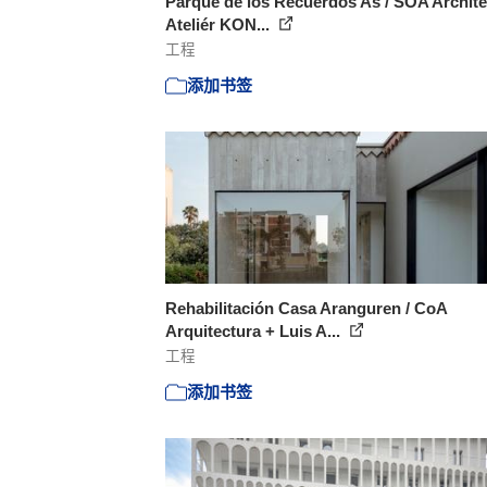
Parque de los Recuerdos Aš / SOA Archite
Ateliér KON...
工程
添加书签
Rehabilitación Casa Aranguren / CoA
Arquitectura + Luis A...
工程
添加书签