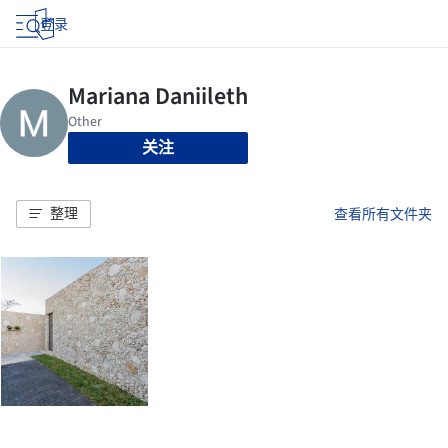
登录
关注
整理
查看所有文件夹