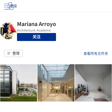
登录
关注
整理
查看所有文件夹