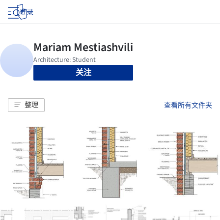
登录
关注
整理
查看所有文件夹