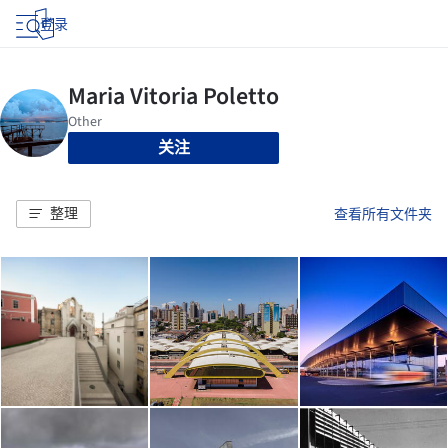
登录
关注
整理
查看所有文件夹