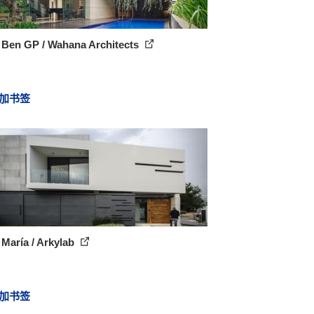
 Ben GP / Wahana Architects
加书签
María / Arkylab
加书签