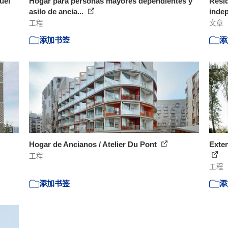
uel
Hogar para personas mayores dependientes y
Resid
asilo de ancia...
inde
工程
文章
添加书签
添
Hogar de Ancianos / Atelier Du Pont
Exten
工程
工程
添加书签
添