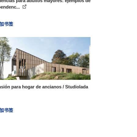
encias para adultos mayores: ejemplos de
pendenc...
加书签
sión para hogar de ancianos / Studiolada
加书签