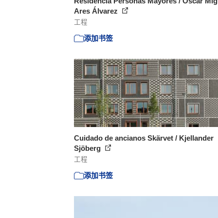
Residencia Personas Mayores / Óscar Mig
Ares Álvarez
工程
添加书签
Cuidado de ancianos Skärvet / Kjellander
Sjöberg
工程
添加书签