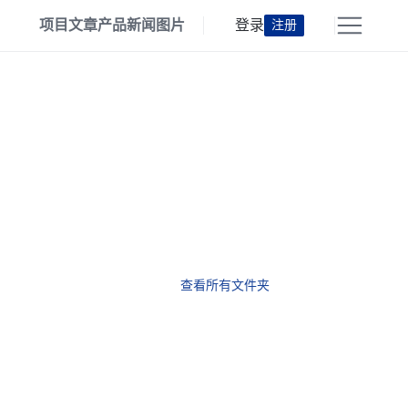
项目
文章
产品
新闻
图片
登录
注册
查看所有文件夹