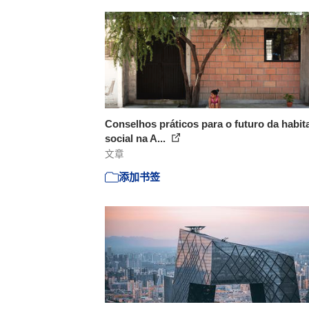
Conselhos práticos para o futuro da habit
social na A...
文章
添加书签