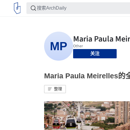
关注
Maria Paula Meirelle
整理