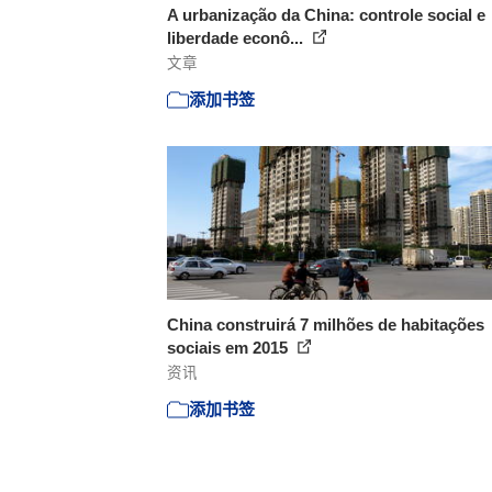
A urbanização da China: controle social e
liberdade econô...
文章
添加书签
China construirá 7 milhões de habitações
sociais em 2015
资讯
添加书签