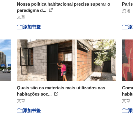
Nossa política habitacional precisa superar o
Paris
paradigma d...
资讯
文章
添加书签
添
Quais são os materiais mais utilizados nas
Como 
habitações soc...
habi
文章
文章
添加书签
添