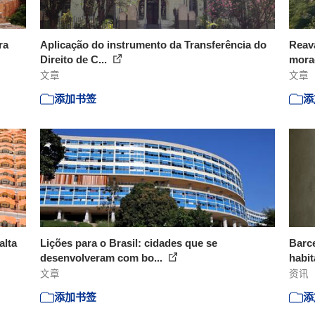
ra
Aplicação do instrumento da Transferência do
Reava
Direito de C...
morad
文章
文章
添加书签
添
alta
Lições para o Brasil: cidades que se
Barc
desenvolveram com bo...
habit
文章
资讯
添加书签
添