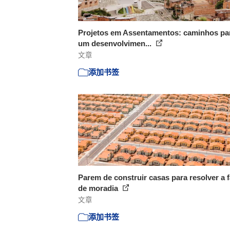
Projetos em Assentamentos: caminhos pa
um desenvolvimen...
文章
添加书签
Parem de construir casas para resolver a f
de moradia
文章
添加书签