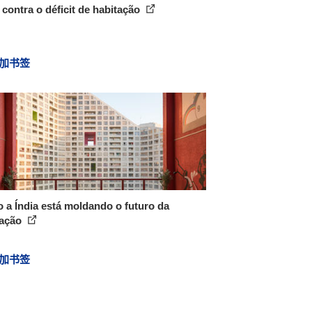
 contra o déficit de habitação
加书签
a Índia está moldando o futuro da
tação
加书签