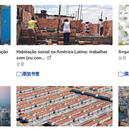
ação
Habitação social na América Latina: trabalhar
Arqui
com (ou con...
杂项
文章
添加书签
添