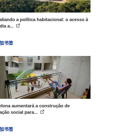
liando a política habitacional: o acesso à
ia a...
加书签
elona aumentará a construção de
ação social para...
加书签