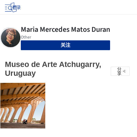
登录
关注
Museo de Arte Atchugarry,
分
Uruguay
享