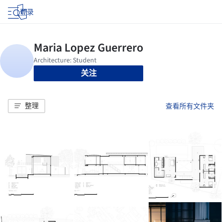
登录
关注
整理
查看所有文件夹