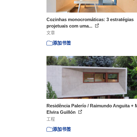
Cozinhas monocromáticas: 3 estratégias
projetuais com uma...
文章
添加书签
Residência Palerío / Raimundo Anguita + 
Elvira Guillón
工程
添加书签