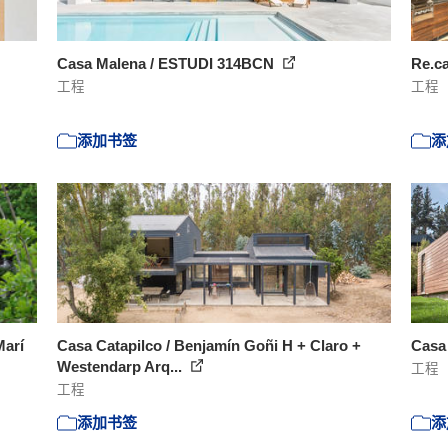
Casa Malena / ESTUDI 314BCN
Re.ca
工程
工程
添加书签
添
Marí
Casa Catapilco / Benjamín Goñi H + Claro +
Casa
Westendarp Arq...
工程
工程
添加书签
添