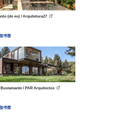
nto (do eu) / Arquitetura27
加书签
 Bustamante / PAR Arquitectos
加书签