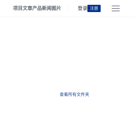
项目
文章
产品
新闻
图片
登录
注册
查看所有文件夹