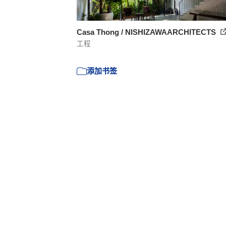
Casa Thong / NISHIZAWAARCHITECTS
工程
添加书签