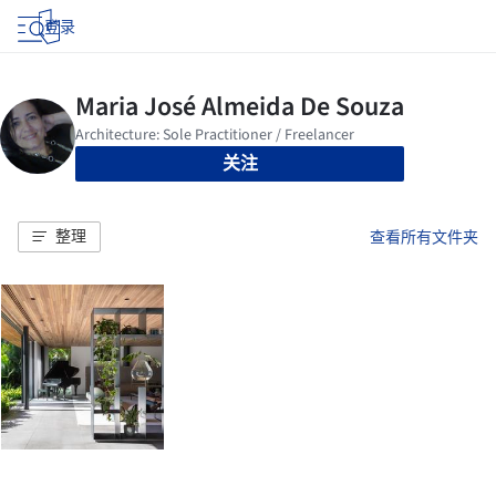
登录
关注
整理
查看所有文件夹