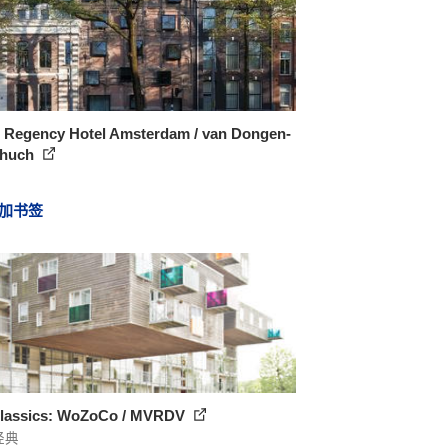
t Regency Hotel Amsterdam / van Dongen-
chuch
加书签
lassics: WoZoCo / MVRDV
经典