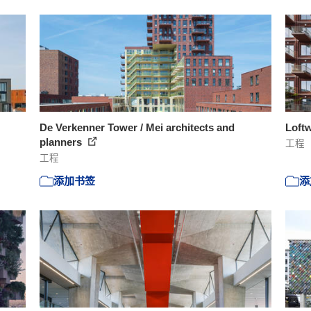
De Verkenner Tower / Mei architects and
Loftw
planners
工程
工程
添加书签
添