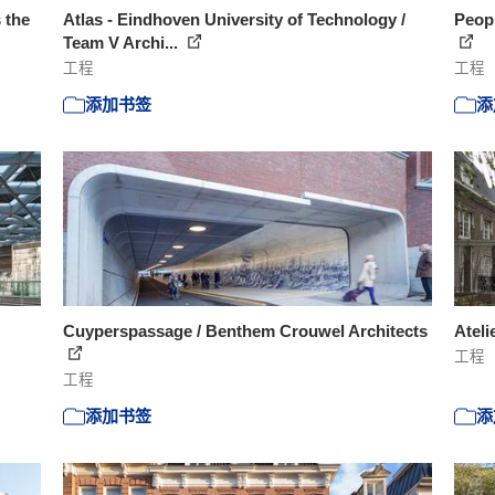
s the
Atlas - Eindhoven University of Technology /
Peopl
Team V Archi...
工程
工程
添加书签
添
Cuyperspassage / Benthem Crouwel Architects
Ateli
工程
工程
添加书签
添