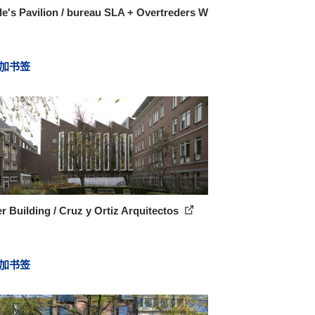
e's Pavilion / bureau SLA + Overtreders W
加书签
er Building / Cruz y Ortiz Arquitectos
加书签