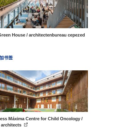
Green House / architectenbureau cepezed
加书签
ess Máxima Centre for Child Oncology /
 architects