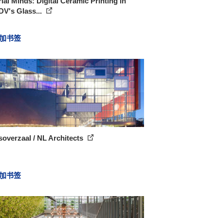
ial Minds: Digital Ceramic Printing in
V's Glass...
加书签
overzaal / NL Architects
加书签