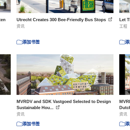
ten
Utrecht Creates 300 Bee-Friendly Bus Stops
Let T
资讯
工程
添加书签
添
MVRDV and SDK Vastgoed Selected to Design
MVRDV
Sustainable Hou...
Dutch
资讯
资讯
添加书签
添