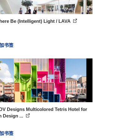
here Be (Intelligent) Light / LAVA
加书签
 Designs Multicolored Tetris Hotel for
 Design ...
加书签