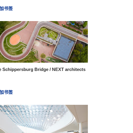
加书签
 Schippersburg Bridge / NEXT architects
加书签