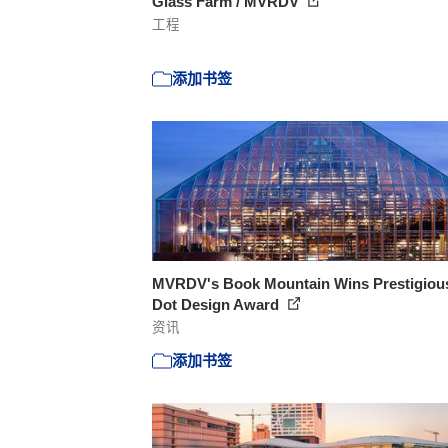
Glass Farm / MVRDV
工程
添加书签
MVRDV's Book Mountain Wins Prestigiou
Dot Design Award
资讯
添加书签