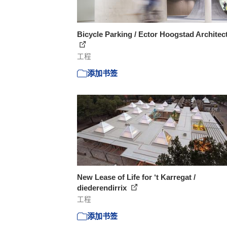
Bicycle Parking / Ector Hoogstad Architec
工程
添加书签
New Lease of Life for ‘t Karregat /
diederendirrix
工程
添加书签