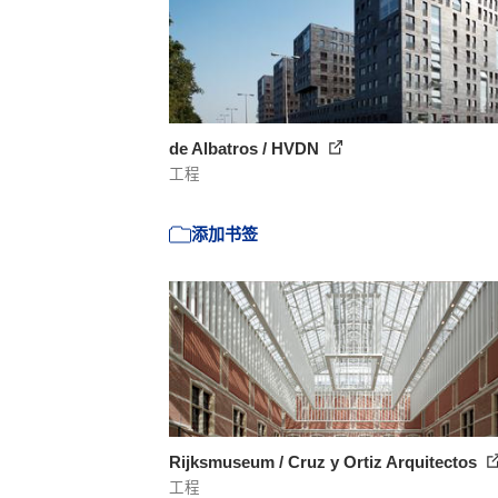
de Albatros / HVDN
工程
添加书签
Rijksmuseum / Cruz y Ortiz Arquitectos
工程