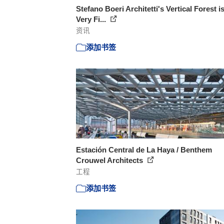
Stefano Boeri Architetti's Vertical Forest i
Very Fi...
资讯
添加书签
Estación Central de La Haya / Benthem
Crouwel Architects
工程
添加书签