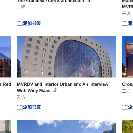
The Architect / LEVS architecten
Mater
MVRD
工程
采访
添加书签
添
s Red
MVRDV and Interior Urbanism: An Interview
Cross
With Winy Maas
工程
采访
添加书签
添