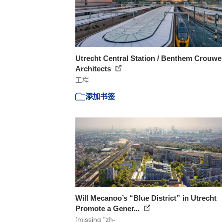
Utrecht Central Station / Benthem Crouwe
Architects
工程
添加书签
Will Mecanoo’s “Blue District” in Utrecht
Promote a Gener...
[missing "zh-