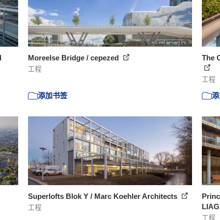
l
Moreelse Bridge / cepezed
The 
工程
工程
添加书签
添
Superlofts Blok Y / Marc Koehler Architects
Princ
LIAG
工程
工程