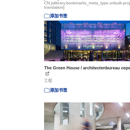
CN.jslibrary.bookmarks_meta_type.unbuilt-proj
translation]
添加书签
The Green House / architectenbureau cep
工程
添加书签