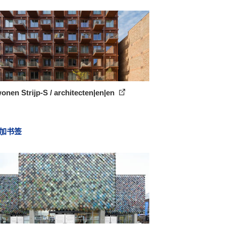
onen Strijp-S / architecten|en|en
加书签