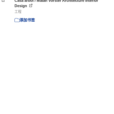
s
Casa árbol / Malan Vorster Architecture Interior
Design
工程
添加书签