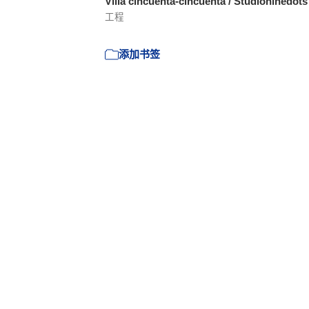
Villa cincuenta-cincuenta / Studioninedot
工程
添加书签