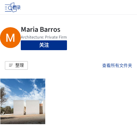
登录
关注
整理
查看所有文件夹