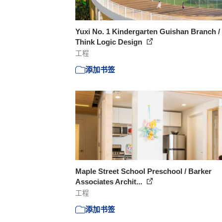
Yuxi No. 1 Kindergarten Guishan Branch /
Think Logic Design
工程
添加书签
Maple Street School Preschool / Barker
Associates Archit...
工程
添加书签