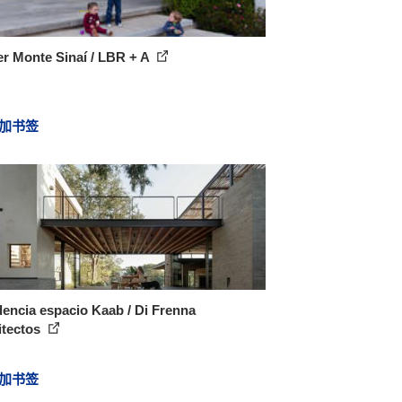
r Monte Sinaí / LBR + A
加书签
encia espacio Kaab / Di Frenna
itectos
加书签