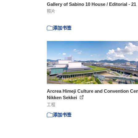
Gallery of Sabino 10 House / Editorial - 21
照片
添加书签
Arcrea Himeji Culture and Convention Cen
Nikken Sekkei
工程
添加书签