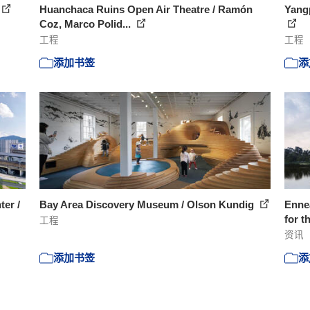
Huanchaca Ruins Open Air Theatre / Ramón
Yangp
Coz, Marco Polid...
工程
工程
添加书签
添
ter /
Bay Area Discovery Museum / Olson Kundig
Ennea
for t
工程
资讯
添加书签
添