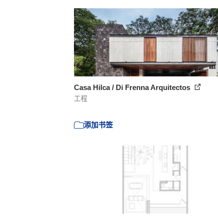
Casa Hilca / Di Frenna Arquitectos
工程
添加书签