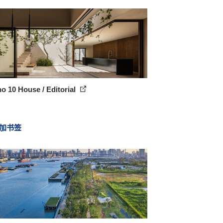
o 10 House / Editorial
加书签