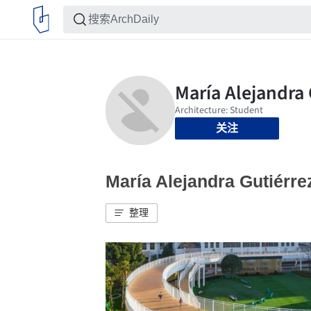
关注
María Alejandra Gutié
整理