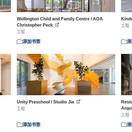
Wellington Child and Family Centre / AOA
Kínde
Christopher Peck
工程
工程
添加书签
添
Unity Preschool / Studio Jia
Resid
Arqu
工程
工程
添加书签
添