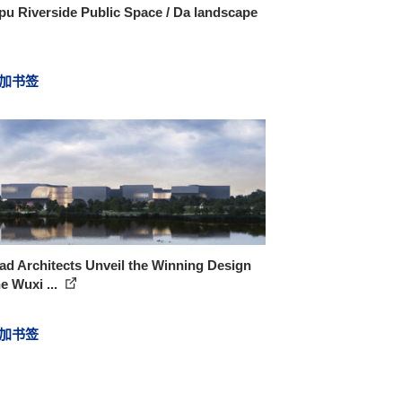
u Riverside Public Space / Da landscape
加书签
d Architects Unveil the Winning Design
he Wuxi ...
加书签