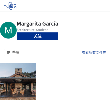
登录
关注
整理
查看所有文件夹