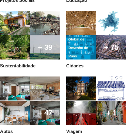
Projetos Sociais
Educação
+ 39
+ 75
Sustentabilidade
Cidades
+ 47
+ 1
Aptos
Viagem