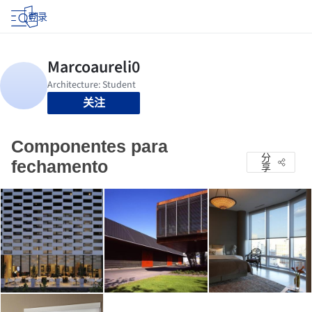
登录
关注
Componentes para
分
fechamento
享