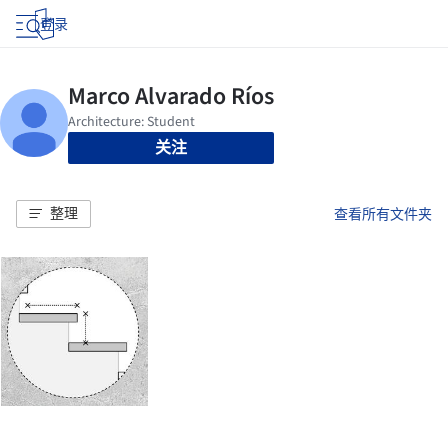
登录
关注
整理
查看所有文件夹