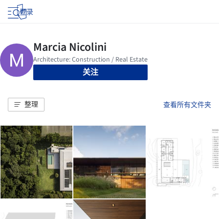
登录
关注
整理
查看所有文件夹