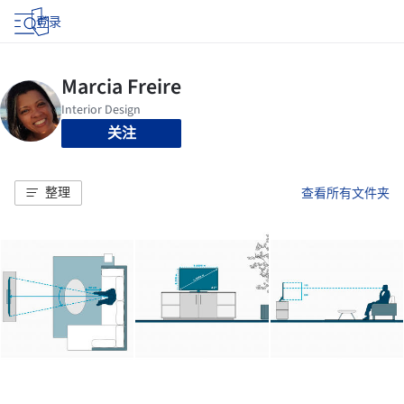
登录
关注
整理
查看所有文件夹