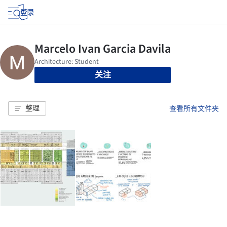
登录
关注
整理
查看所有文件夹