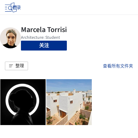
登录
关注
整理
查看所有文件夹