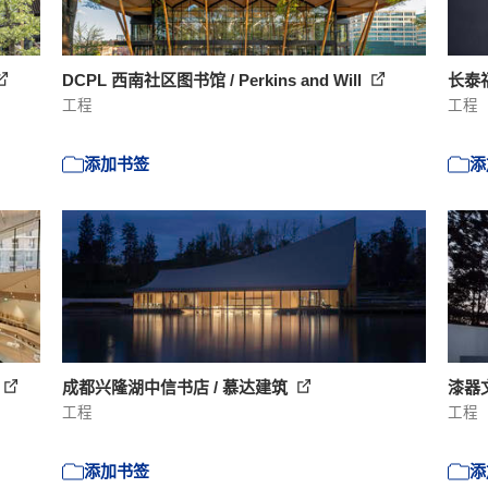
DCPL 西南社区图书馆 / Perkins and Will
长泰
工程
工程
添加书签
添
成都兴隆湖中信书店 / 慕达建筑
漆器
工程
工程
添加书签
添