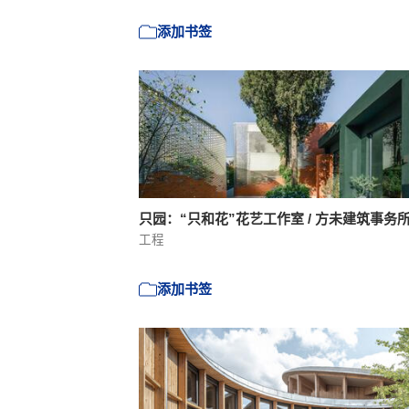
添加书签
只园：“只和花”花艺工作室 / 方未建筑事务
工程
添加书签