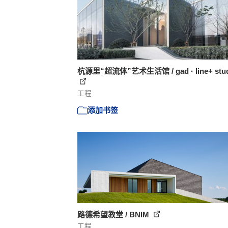
杭源里“超流体”艺术生活馆 / gad · line+ stud
工程
添加书签
路德希望教堂 / BNIM
工程