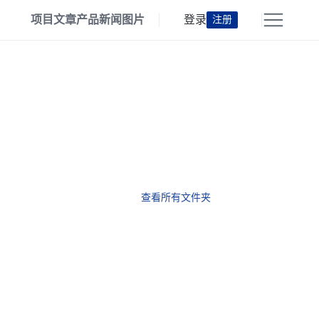
项目
文章
产品
新闻
图片
登录
注册
查看所有文件夹