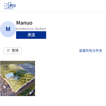
登录
关注
整理
查看所有文件夹